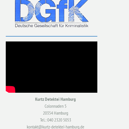
Kurtz Detektei Hamburg
Colonnaden 5
20354 Hamburg
Tel.: 040 2320 5053
kontakt@kurtz-detektei-hamburg.de