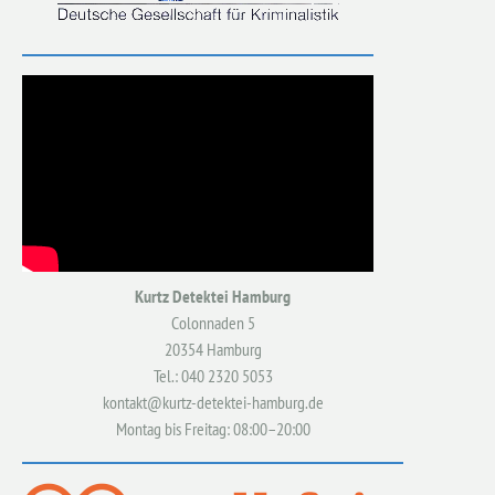
Kurtz Detektei Hamburg
Colonnaden 5
20354 Hamburg
Tel.: 040 2320 5053
kontakt@kurtz-detektei-hamburg.de
Montag bis Freitag: 08:00–20:00