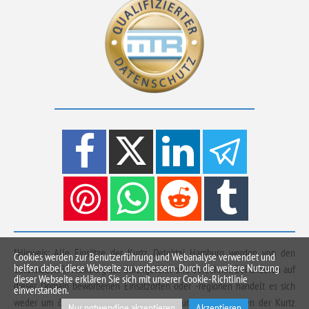
*Hinweis: Alle Einsätze der Kurtz Detektei Hamburg werden von den
Cookies werden zur Benutzerführung und Webanalyse verwendet und
helfen dabei, diese Webseite zu verbessern. Durch die weitere Nutzung
Colonnaden in Hamburg aus durchgeführt und berechnet. Bei anderen auf
dieser Webseite erklären Sie sich mit unserer Cookie-Richtlinie
dieser Domain beworbenen Einsatzorten oder -regionen handelt es sich
einverstanden.
weder um örtliche Niederlassungen noch um Betriebsstätten der Kurtz
Nur notwendige akzeptieren
Akzeptieren