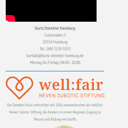
Kurtz Detektei Hamburg
Colonnaden 5
20354 Hamburg
Tel.: 040 2320 5053
kontakt@kurtz-detektei-hamburg.de
Montag bis Freitag: 08:00–20:00
Die Detektei Kurtz unterstützt seit 2016 ununterbrochen die well:fair
Neven Subotic Stiftung, die Kindern in armen Regionen Zugang zu
Wasser und Bildung verschafft.